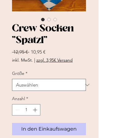
Crew Socken
"Spatzl"
Standardpreis
Sale-
 12,95 € 
10,95 €
Preis
inkl. MwSt.
|
zzgl. 3,95€ Versand
Größe
*
Anzahl
*
In den Einkaufswagen